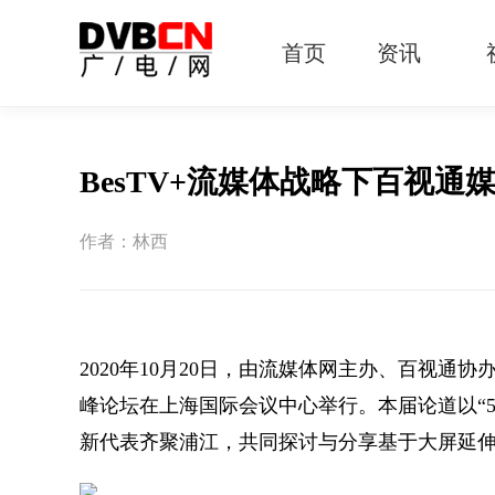
首页
资讯
有线电视
智慧广电
智能终端
5G宽带
IPTV
OTT
BesTV+流媒体战略下百视通
作者：林西
2020年10月20日，由流媒体网主办、百视通协
峰论坛在上海国际会议中心举行。本届论道以“5
新代表齐聚浦江，共同探讨与分享基于大屏延