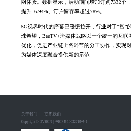
网体验。数据显示，活动期间增加订购7332个，
提升16.94%、订户留存率超过78%。
5G视界时代的序幕已缓缓拉开，行业对于“智”
珠希望，BesTV+流媒体战略以一个统一的互
优化，促进产业链上各环节的分工协作，实现
为媒体深度融合提供新的示范。
关于我们
联系我们
Copyright ©
DVBCN
|
沪ICP备19032719号-1