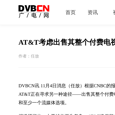
首页
资讯
有线电视
智慧广电
智能终端
5G宽带
IPTV
OTT
AT&T考虑出售其整个付费电
作者：任放
DVBCN讯 11月4日消息（任放）根据CNBC
AT&T正在寻求另一种途径——出售其整个付费电视业
和至少一个流媒体选项。