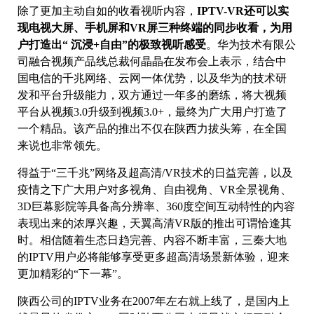
除了更加主动自如的收看视听内容，
IPTV-VR还可以实
现电视大屏、手机屏和VR屏三种终端的同步收看，为用
户打造出“ 沉浸+自由”的极致视听感受
。华为技术有限公
司融合视频产品线总裁何晶晶在发布会上表示，结合中
国电信的千兆网络、云网一体优势，以及华为的技术研
发和平台升级能力，双方通过一年多的磨练，将大视频
平台从视频3.0升级到视频3.0+，最终为广大用户打造了
一个精品。该产品的推出不仅在陕西力拔头筹，在全国
来说也非常领先。
得益于“三千兆”网络及超高清/VR技术的日益完善，以及
疫情之下广大用户对多视角、自由视角、VR全景视角、
3D巨幕影院等具备高分辨率、360度空间互动特性的内容
表现出来的浓厚兴趣，天翼高清VR版的推出可谓恰逢其
时。相信随着生态日趋完善、内容不断丰富，三秦大地
的IPTV用户必将能够享受更多超高清场景新体验，迎来
更加精彩的“下一幕”。
陕西公司的IPTV业务在2007年左右就上线了，是国内上