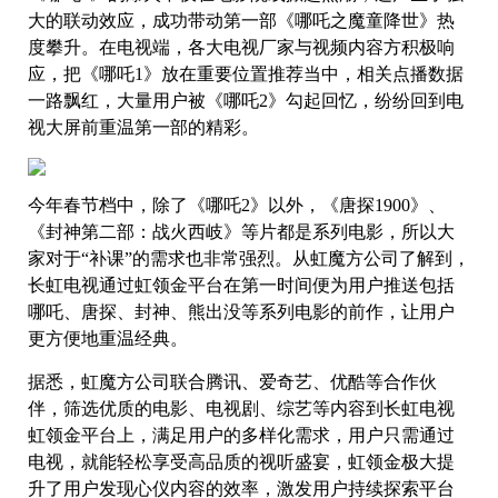
大的联动效应，成功带动第一部《哪吒之魔童降世》热
度攀升。在电视端，各大电视厂家与视频内容方积极响
应，把《哪吒1》放在重要位置推荐当中，相关点播数据
一路飘红，大量用户被《哪吒2》勾起回忆，纷纷回到电
视大屏前重温第一部的精彩。
今年春节档中，除了《哪吒2》以外，《唐探1900》、
《封神第二部：战火西岐》等片都是系列电影，所以大
家对于“补课”的需求也非常强烈。从虹魔方公司了解到，
长虹电视通过虹领金平台在第一时间便为用户推送包括
哪吒、唐探、封神、熊出没等系列电影的前作，让用户
更方便地重温经典。
据悉，虹魔方公司联合腾讯、爱奇艺、优酷等合作伙
伴，筛选优质的电影、电视剧、综艺等内容到长虹电视
虹领金平台上，满足用户的多样化需求，用户只需通过
电视，就能轻松享受高品质的视听盛宴，虹领金极大提
升了用户发现心仪内容的效率，激发用户持续探索平台