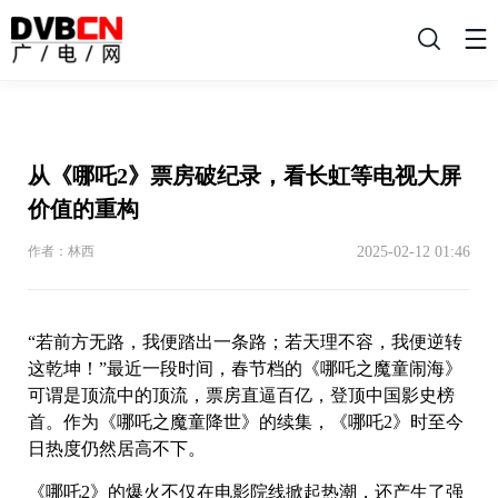
搜
索
从《哪吒2》票房破纪录，看长虹等电视大屏
价值的重构
2025-02-12 01:46
作者：林西
“若前方无路，我便踏出一条路；若天理不容，我便逆转
这乾坤！”最近一段时间，春节档的《哪吒之魔童闹海》
可谓是顶流中的顶流，票房直逼百亿，登顶中国影史榜
首。作为《哪吒之魔童降世》的续集，《哪吒2》时至今
日热度仍然居高不下。
《哪吒2》的爆火不仅在电影院线掀起热潮，还产生了强