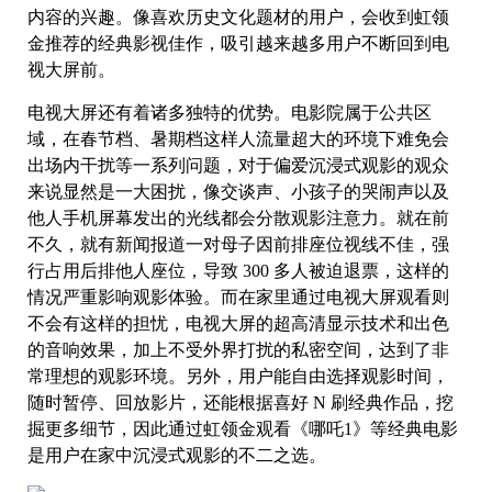
内容的兴趣。像喜欢历史文化题材的用户，会收到虹领
金推荐的经典影视佳作，吸引越来越多用户不断回到电
视大屏前。
电视大屏还有着诸多独特的优势。电影院属于公共区
域，在春节档、暑期档这样人流量超大的环境下难免会
出场内干扰等一系列问题，对于偏爱沉浸式观影的观众
来说显然是一大困扰，像交谈声、小孩子的哭闹声以及
他人手机屏幕发出的光线都会分散观影注意力。就在前
不久，就有新闻报道一对母子因前排座位视线不佳，强
行占用后排他人座位，导致 300 多人被迫退票，这样的
情况严重影响观影体验。而在家里通过电视大屏观看则
不会有这样的担忧，电视大屏的超高清显示技术和出色
的音响效果，加上不受外界打扰的私密空间，达到了非
常理想的观影环境。另外，用户能自由选择观影时间，
随时暂停、回放影片，还能根据喜好 N 刷经典作品，挖
掘更多细节，因此通过虹领金观看《哪吒1》等经典电影
是用户在家中沉浸式观影的不二之选。