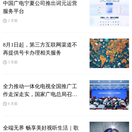
中国广电宁夏公司推出词元运营
服务平台
2 天前
8月1日起，第三方互联网渠道不
再提供号卡办理相关服务
3 天前
全力推动一体化电视全国推广工
作走深走实，国家广电总局召开
最新会议
6 天前
全端无界 畅享美好视听生活｜歌