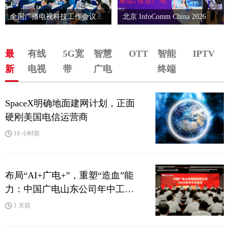
全国广播电视科技工作会议在
北京 InfoComm China 2026
京召开
最
有线
5G宽
智慧
OTT
智能
IPTV
新
电视
带
广电
终端
SpaceX明确地面建网计划，正面
硬刚美国电信运营商
18 小时前
布局“AI+广电+”，重塑“造血”能
力：中国广电山东公司年中工作
会释放全面转型强烈信号
1 天前