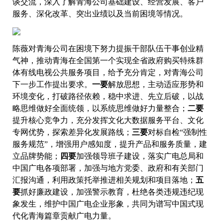
谈交流，深入了解青海公司基础建设、经营发展、客户
服务、深化改革、突出业绩以及当前困境等情况。
陈薇对青海公司在困境下努力提振干部队伍干事创业精
气神，推动青海在全国第一个实现全省政府购买特殊群
体有线电视公共服务项目，给予充分肯定，对青海公司
下一步工作提出要求。
一要
解放思想，主动适应形势和
环境变化，打破路径依赖，稳中求进、先立后破，以战
略思维做好全面统领，以系统思维做好力量整合；
二要
提升核心竞争力，充分发挥文化大数据服务平台、文化
专网优势，探索差异化发展路线；
三要
对标自检“强制性
服务规范”，增强用户感知度，提升产品和服务质量，建
立品牌势能；
四要
加强领导班子建设，落实广电总局和
中国广电各项部署，加强与地方党委、政府和有关部门
汇报沟通，利用政策托举推进相关规划和项目落地；
五
要
抓好廉政建设，加强警示教育，杜绝各类违规违纪现
象发生，维护中国广电企业形象，共同为谱写中国式现
代化青海篇章贡献广电力量。