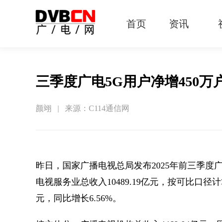
首页
资讯
有线电视
智慧广电
智能终端
5G宽带
IPTV
OTT
三季度广电5G用户净增450万户 
颜翊 | 来源：C114通信网
昨日，国家广播电视总局发布2025年前三季
电视服务业总收入10489.19亿元，按可比口径计
元，同比增长6.56%。