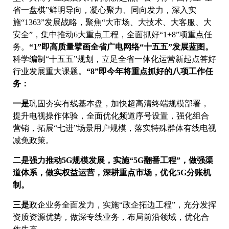
省一盘棋”鲜明导向，凝心聚力、同向发力，深入实
施“1363”发展战略，聚焦“大市场、大技术、大客服、大
安全”，集中推动6大重点工程，全面抓好“1+8”项重点任
务。
“1”即高质量擘画全省广电网络“十五五”发展蓝图。
科学编制“十五五”规划，立足全省一体化运营新起点答好
行业发展重大课题。
“8”即今年将重点抓好的八项工作任
务：
一是
巩固夯实有线基本盘，加快超高清终端规模部署，
提升电视操作体验，全面优化频道序号设置，强化组合
营销，拓展“七进”场景用户规模，落实特殊群体有线电视
减免政策。
二是
强力推动5G规模发展，实施“5G翻番工程”，做强渠
道体系，做实权益运营，深耕重点市场，优化5G分账机
制。
三是
政企业务全面发力，实施“政企拓边工程”，充分发挥
资质资源优势，做深专线业务，布局前沿领域，优化合