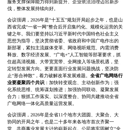
服务支撑保障能力得到新提升、企业依法治理迈出新步
伐，整体发展持续向好。
会议强调，2026年是“十五五”规划开局起步之年，也是山
西省完成“一省一网”整合后开启集约化、规模化运营的关
键之年。我们要坚持以习近平新时代中国特色社会主义
思想为指导，坚决贯彻省委、省政府和中国广电作出的
新部署，紧扣主流媒体变革、网络视听规范、内需消费
释放、数字经济发展、“广电+”人工智能等部署要求，抓
住超高清视频、大带宽宽带、全网接入等场景机遇，坚
定转型发展方向。更要直面行业发展问题挑战，坚决防
止“形合神散”，着力破解改革发展难题。
全省广电网络行
业要凝聚四个共识
：加快转变观念、主动创新作为；强
化系统思维、统筹谋划推进；加强协同联动、凝聚发展
合力；狠抓工作落实、以深度整合、协同共建推动全省
广电网络一体化高质量运营发展。
会议强调，2026年是全省11个地市大团圆、大聚合、大
协同的开局之年，也是二十多年来各地市首次齐聚一
堂、共商事业发展大计的崭新起点。公司将牢固树立“全