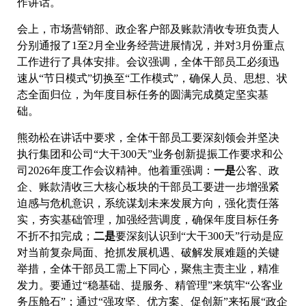
作讲话。
会上，市场营销部、政企客户部及账款清收专班负责人
分别通报了1至2月全业务经营进展情况，并对3月份重点
工作进行了具体安排。会议强调，全体干部员工必须迅
速从“节日模式”切换至“工作模式”，确保人员、思想、状
态全面归位，为年度目标任务的圆满完成奠定坚实基
础。
熊劲松在讲话中要求，全体干部员工要深刻领会并坚决
执行集团和公司“大干300天”业务创新提振工作要求和公
司2026年度工作会议精神。他着重强调：
一是
公客、政
企、账款清收三大核心板块的干部员工要进一步增强紧
迫感与危机意识，系统谋划未来发展方向，强化责任落
实，夯实基础管理，加强经营调度，确保年度目标任务
不折不扣完成；
二是
要深刻认识到“大干300天”行动是应
对当前复杂局面、抢抓发展机遇、破解发展难题的关键
举措，全体干部员工需上下同心，聚焦主责主业，精准
发力。要通过“稳基础、提服务、精管理”来筑牢“公客业
务压舱石”；通过“强攻坚、优方案、促创新”来拓展“政企