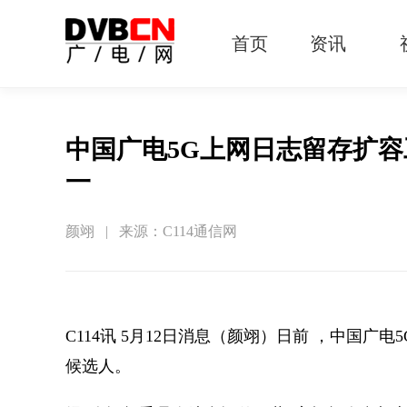
首页
资讯
有线电视
智慧广电
智能终端
5G宽带
IPTV
OTT
中国广电5G上网日志留存扩
一
颜翊 | 来源：C114通信网
C114讯 5月12日消息（颜翊）日前
，中国广电
5
候选人。