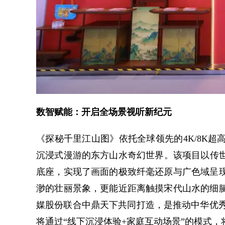
数智赋能：开启全场景视听新纪元
《探秘千里江山图》依托全球领先的4K/8K超
沉浸式漫游的东方山水奇幻世界。该项目以传世名
底座，实现了画面的极致纤毫还原与广色域呈现
渺的壮丽景象，更能近距离触摸宋代山水的细腻
媒股份联合中鼎天下共同打造，是推动中华优
将通过“线下沉浸体验+家庭互动场景”的模式