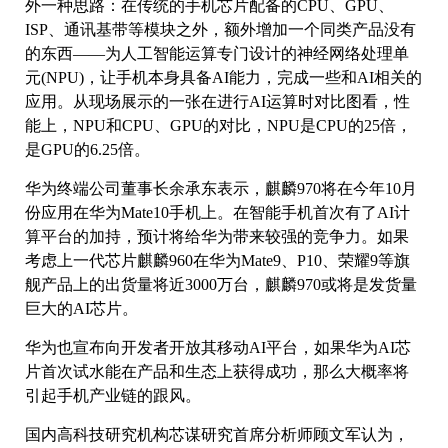
外一种思路：在传统的手机芯片配备的CPU、GPU、
ISP、通讯基带等模块之外，额外增加一个同类产品没有
的东西——为人工智能运算专门设计的神经网络处理单
元(NPU)，让手机本身具备AI能力，完成一些和AI相关的
应用。从现场展示的一张在进行AI运算时对比图看，性
能上，NPU和CPU、GPU的对比，NPU是CPU的25倍，
是GPU的6.25倍。
华为终端公司董事长余承东表示，麒麟970将在今年10月
份应用在华为Mate10手机上。在智能手机首次有了AI计
算平台的加持，预计将给华为带来较强的竞争力。如果
考虑上一代芯片麒麟960在华为Mate9、P10、荣耀9等旗
舰产品上的出货量将近3000万台，麒麟970或将是发货量
巨大的AI芯片。
华为也宣布向开发者开放其移动AI平台，如果华为AI芯
片首次试水能在产品和生态上获得成功，那么大概率将
引起手机产业链的跟风。
国内高科技研究机构芯谋研究首席分析师顾文军认为，