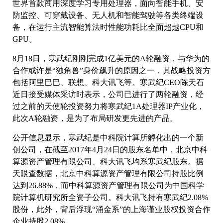
世界首款商用深度学习专用处理器，面向智能手机、安
防监控、可穿戴设备、无人机和智能驾驶等各类终端设
备，在运行主流智能算法时性能功耗比全面超越CPU和
GPU。
8月18日，寒武纪刚刚完成1亿美元的A轮融资，与华为的
合作或许是“独角兽”身价飙升的原因之一，其战略投资方
包括阿里巴巴、联想、科大讯飞等。寒武纪CEO陈天石
近日接受媒体采访时表示，公司已进行了两轮融资，经
过之前的天使轮投资努力将寒武纪1A处理器IP产业化，
此次A轮融资，是为了布局研发更先进的产品。
公开信息显示，寒武纪是中科院计算所孵化出的一个新
创公司，在截至2017年4月24日的股东名单中，北京中科
算源资产管理有限公司、科大讯飞均系寒武纪股东。据
天眼查数据，北京中科算源资产管理有限公司持股比例
达到26.88%，而中科算源资产管理有限公司为中国科学
院计算机研究所全资子公司。科大讯飞持有寒武纪2.08%
股份，此外，背后浮现“涌金系”的上海谨业股权投资合作
企业持股2.08%。