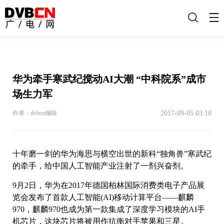
搜
索
华为牵手寒武纪搅动AI大潮 “中科院系”成市
场生力军
2017-09-05 03:10
作者：dvbcn编辑
十年磨一剑的华为海思与横空出世的新科“独角兽”寒武纪
的牵手，给中国人工智能产业注射了一剂兴奋剂。
9月2日，华为在2017年德国柏林国际消费类电子产品展
览会发布了首款人工智能(AI)移动计算平台——麒麟
970，麒麟970也成为第一款集成了深度学习模块的AI手
机芯片，这块芯片将被用作抗衡对手苹果和三星。