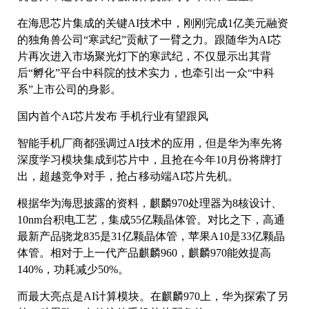
在海思芯片集成的关键AI技术中，刚刚完成1亿美元融资
的独角兽公司“寒武纪”贡献了一臂之力。跟随华为AI芯
片再次进入市场聚光灯下的寒武纪，不仅显示出其背
后“孵化”平台中科院的技术实力，也牵引出一众“中科
系”上市公司的身影。
国内首个AI芯片发布 手机行业有望跟风
智能手机厂商都强调过AI技术的应用，但是华为率先将
深度学习模块集成到芯片中，且抢在今年10月份将牌打
出，超越竞争对手，抢占移动端AI芯片先机。
根据华为海思披露的资料，麒麟970处理器为8核设计、
10nm台积电工艺，集成55亿颗晶体管。对比之下，高通
最新产品骁龙835是31亿颗晶体管，苹果A10是33亿颗晶
体管。相对于上一代产品麒麟960，麒麟970能效提高
140%，功耗减少50%。
而最大亮点是AI计算模块。在麒麟970上，华为探索了另