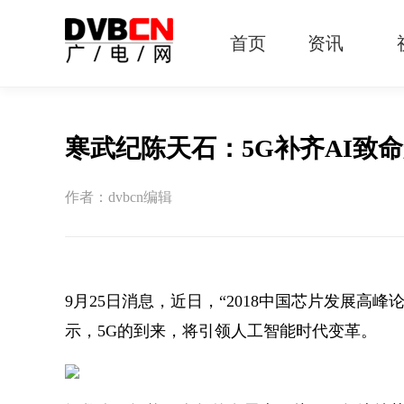
首页
资讯
有线电视
智慧广电
智能终端
5G宽带
IPTV
OTT
寒武纪陈天石：5G补齐AI致
作者：dvbcn编辑
9月25日消息，近日，“2018中国芯片发展高
示，5G的到来，将引领人工智能时代变革。