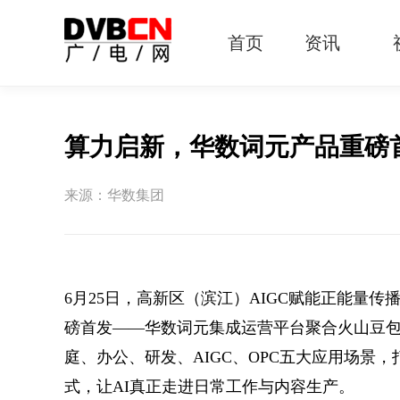
首页
资讯
有线电视
智慧广电
智能终端
5G宽带
IPTV
OTT
算力启新，华数词元产品重磅
来源：华数集团
6月25日，高新区（滨江）AIGC赋能正能量
磅首发——华数词元集成运营平台聚合火山豆包、
庭、办公、研发、AIGC、OPC五大应用场景
式，让AI真正走进日常工作与内容生产。