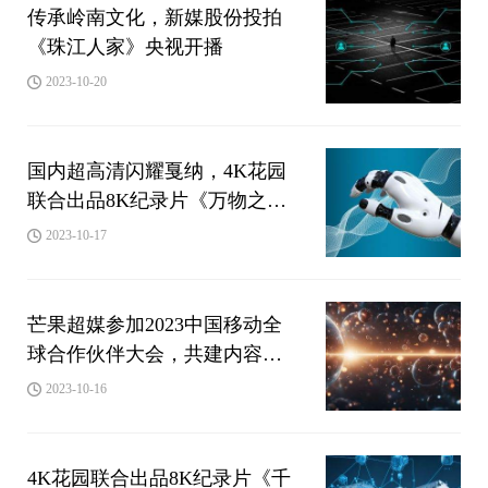
传承岭南文化，新媒股份投拍
《珠江人家》央视开播
2023-10-20
国内超高清闪耀戛纳，4K花园
联合出品8K纪录片《万物之生
·贵州篇》亮相MIPCOM 2023
2023-10-17
芒果超媒参加2023中国移动全
球合作伙伴大会，共建内容科
技融合的数智未来
2023-10-16
4K花园联合出品8K纪录片《千