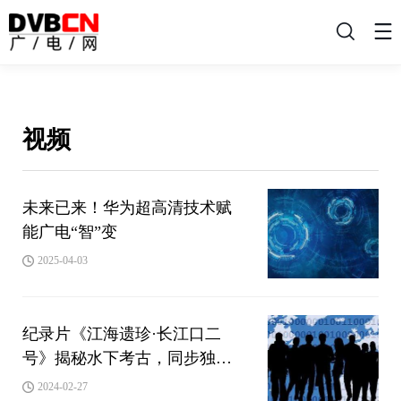
搜
索
视频
未来已来！华为超高清技术赋
能广电“智”变
2025-04-03
纪录片《江海遗珍·长江口二
号》揭秘水下考古，同步独家
登陆百视通大屏
2024-02-27