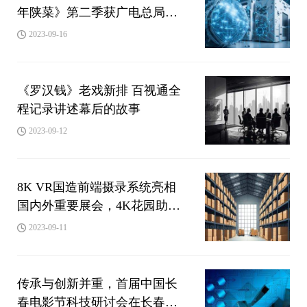
年陕菜》第二季获广电总局
2023年季度推优
2023-09-16
《罗汉钱》老戏新排 百视通全
程记录讲述幕后的故事
2023-09-12
8K VR国造前端摄录系统亮相
国内外重要展会，4K花园助推
超高清技术迈向新视界
2023-09-11
传承与创新并重，首届中国长
春电影节科技研讨会在长春举