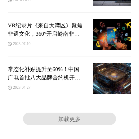
VR纪录片《来自大湾区》聚焦
非遗文化，360°开启岭南非遗
时光之旅
2023-07-10
常态化补贴提升至60%！中国
广电首批八大品牌合约机开
售！
2023-04-27
加载更多