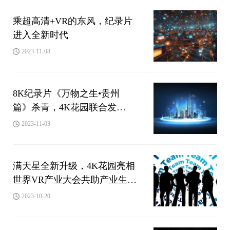
乘超高清+VR的东风，纪录片
进入全新时代
2023-11-08
8K纪录片《万物之生•贵州
篇》杀青，4K花园联合发
布“超高清自然影像合作计划”
2023-11-03
满天星全新升级，4K花园亮相
世界VR产业大会共助产业生态
协同发展
2023-10-20