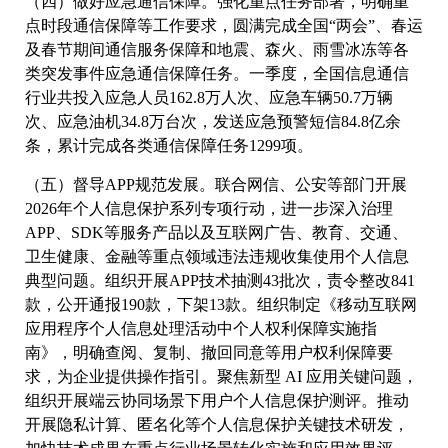
（四）做好应急通信保障。强化重点任务部署，明确重
点时段通信保障等工作要求，圆满完成全国“两会”、春运
及春节期间通信服务保障和地震、森火、雨雪冰冻等各
类突发事件应急通信保障任务。一季度，全国信息通信
行业共投入应急人员162.8万人次、应急车辆50.7万辆
次、应急油机34.8万台次，发送应急预警短信84.8亿余
条，累计完成各类通信保障任务1299项。
（五）督导APP规范发展。联合网信、公安等部门开展
2026年个人信息保护系列专项行动，进一步深入治理
APP、SDK等服务产品以及互联网广告、教育、交通、
卫生健康、金融等重点领域违法违规收集使用个人信息
典型问题。组织开展APP技术抽测43批次，责令整改841
款，公开通报190款，下架13款。组织制定《移动互联网
应用程序个人信息处理活动中个人权利保障实施指
南》，明确查阅、复制、撤回同意等用户权利保障要
求，为企业提供操作指引。聚焦新型 AI 应用关键问题，
组织开展端云协同场景下用户个人信息保护测评。推动
开展隐私计算、匿名化等个人信息保护关键技术研发，