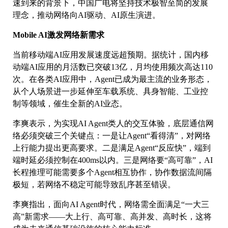
速到来的背景下，中国广电将坚持技术极智至简的发展
理念，推动网络向AI驱动、AI原生演进。
Mobile AI激发网络新需求
当前移动端AI应用发展速度远超预期。据统计，国内移
动端AI应用的月活数已突破13亿，月均使用频次高达110
次。在各类AI应用中，Agent已成为最主流的业务形态，
从个人场景进一步延伸至车载系统、具身智能、工业控
制等领域，催生全新的AI业态。
李爽表示，为实现AI Agent类人的交互体验，底层通信网
络必须突破三个关键点：一是让Agent“看得清”，对网络
上行能力提出更高要求。二是满足Agent“反应快”，端到
端时延必须控制在400ms以内。三是网络要“高可靠”，AI
长程推理可能需要多个Agent相互协作，协作数据流间隔
极短，若网络不稳定可能导致乱序甚至错误。
李爽指出，面向AI Agent时代，网络需全面满足“一大三
高”新需求——大上行、高可靠、高并发、高时长，这将